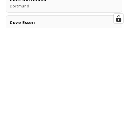
Dortmund
Cove Essen
Essen
Cove Münster
Münster
Cove Köln
Köln
Cove Frankfurt
Frankfurt am Main
Cove Stuttgart
Stuttgart