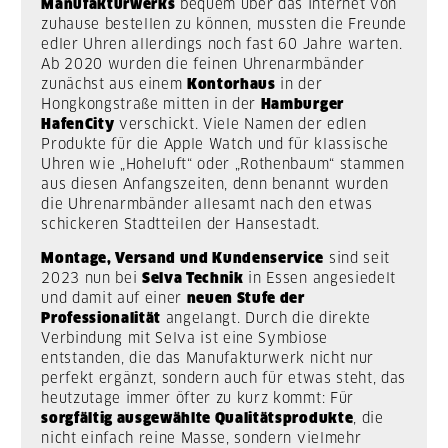
Manufakturwerks
bequem über das Internet von
zuhause bestellen zu können, mussten die Freunde
edler Uhren allerdings noch fast 60 Jahre warten.
Ab 2020 wurden die feinen Uhrenarmbänder
zunächst aus einem
Kontorhaus
in der
Hongkongstraße mitten in der
Hamburger
HafenCity
verschickt. Viele Namen der edlen
Produkte für die Apple Watch und für klassische
Uhren wie „Hoheluft“ oder „Rothenbaum“ stammen
aus diesen Anfangszeiten, denn benannt wurden
die Uhrenarmbänder allesamt nach den etwas
schickeren Stadtteilen der Hansestadt.
Montage, Versand und Kundenservice
sind seit
2023 nun bei
Selva Technik
in Essen angesiedelt
und damit auf einer
neuen Stufe der
Professionalität
angelangt. Durch die direkte
Verbindung mit Selva ist eine Symbiose
entstanden, die das Manufakturwerk nicht nur
perfekt ergänzt, sondern auch für etwas steht, das
heutzutage immer öfter zu kurz kommt: Für
sorgfältig ausgewählte Qualitätsprodukte
, die
nicht einfach reine Masse, sondern vielmehr