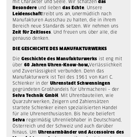
mit Charakter und Seele. Wir schätzen
das
Besondere
und lieben
das Echte
. Unsere
Leidenschaft
treibt uns an, unermüdlich nach
Manufakturen Ausschau zu halten, die in ihrem
Bereich neue Standards setzen. Wir nehmen uns
Zeit für Zeitloses
. Und freuen uns über alle, die
genauso denken.
DIE GESCHICHTE DES MANUFAKTURWERKS
Die
Geschichte des Manufakturwerks
ist eng mit
über
60 Jahren Uhren-Know-how,
Verlässlichkeit
und Zuverlässigkeit verbunden. Denn das
Manufakturwerk ist Teil des 1961 von Karl C.
Schlenker in der
Uhrenstadt Schwenningen
gegründeten Großhandels für Uhrmacherei – der
Selva Technik GmbH
. Mit Uhrenbauteilen, wie
Quarzuhrwerken, Zeigern und Zahlensätzen
startete Schlenker einen spezialisierten Handel
für alle Uhrenenthusiasten. Bis heute beliefert
Selva
regelmäßig Uhrenliebhaber in Deutschland,
Österreich und der Schweiz und auch darüber
hinaus.
Um
Uhrenarmbänder und Accessoires des