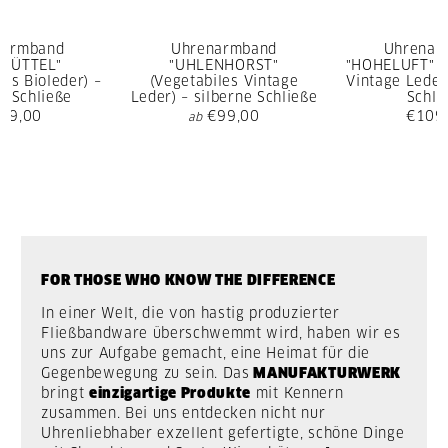
narmband
Uhrenarmband
Uhrenar
SBÜTTEL"
"UHLENHORST"
"HOHELUFT" (
rtes Bioleder) –
(Vegetabiles Vintage
Vintage Leder)
e Schließe
Leder) – silberne Schließe
Schli
09,00
€99,00
€109
ab
FOR THOSE WHO KNOW THE DIFFERENCE
In einer Welt, die von hastig produzierter
Fließbandware überschwemmt wird, haben wir es
uns zur Aufgabe gemacht, eine Heimat für die
Gegenbewegung zu sein. Das
MANUFAKTURWERK
bringt
einzigartige Produkte
mit Kennern
zusammen. Bei uns entdecken nicht nur
Uhrenliebhaber exzellent gefertigte, schöne Dinge