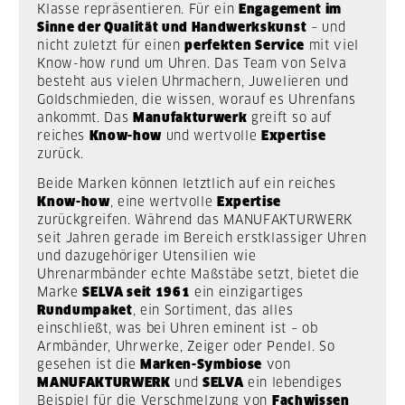
Klasse repräsentieren. Für ein
Engagement im
Sinne der Qualität und Handwerkskunst
– und
nicht zuletzt für einen
perfekten Service
mit viel
Know-how rund um Uhren. Das Team von Selva
besteht aus vielen Uhrmachern, Juwelieren und
Goldschmieden, die wissen, worauf es Uhrenfans
ankommt. Das
Manufakturwerk
greift so auf
reiches
Know-how
und wertvolle
Expertise
zurück.
Beide Marken können letztlich auf ein reiches
Know-how
, eine wertvolle
Expertise
zurückgreifen. Während das MANUFAKTURWERK
seit Jahren gerade im Bereich erstklassiger Uhren
und dazugehöriger Utensilien wie
Uhrenarmbänder echte Maßstäbe setzt, bietet die
Marke
SELVA seit 1961
ein einzigartiges
Rundumpaket
, ein Sortiment, das alles
einschließt, was bei Uhren eminent ist – ob
Armbänder, Uhrwerke, Zeiger oder Pendel. So
gesehen ist die
Marken-Symbiose
von
MANUFAKTURWERK
und
SELVA
ein lebendiges
Beispiel für die Verschmelzung von
Fachwissen