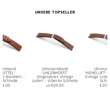
UNSERE TOPSELLER
narmband
Uhrenarmband
Uhrenar
SBÜTTEL"
"UHLENHORST"
"HOHELUFT" (
rtes Bioleder) –
(Vegetabiles Vintage
Vintage Leder)
e Schließe
Leder) – silberne Schließe
Schli
09,00
€99,00
€109
ab