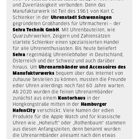
und Zuverlässigkeit verbunden. Denn das
Manufakturwerk ist Teil des 1961 von Karl C.
Schlenker in der
Uhrenstadt Schwenningen
gegründeten Großhandels für Uhrmacherei – der
Selva Technik GmbH
. Mit Uhrenbauteilen, wie
Quarzuhrwerken, Zeigern und Zahlensätzen
startete Schlenker einen spezialisierten Handel
für alle Uhrenenthusiasten. Bis heute beliefert
Selva
regelmäßig Uhrenliebhaber in Deutschland,
Österreich und der Schweiz und auch darüber
hinaus.
Um
Uhrenarmbänder und Accessoires des
Manufakturwerks
bequem über das Internet von
zuhause bestellen zu können, mussten die Freunde
edler Uhren allerdings noch fast 60 Jahre warten.
Ab 2020 wurden die feinen Uhrenarmbänder
zunächst aus einem
Kontorhaus
in der
Hongkongstraße mitten in der
Hamburger
HafenCity
verschickt. Viele Namen der edlen
Produkte für die Apple Watch und für klassische
Uhren wie „Hoheluft“ oder „Rothenbaum“ stammen
aus diesen Anfangszeiten, denn benannt wurden
die Uhrenarmbänder allesamt nach den etwas