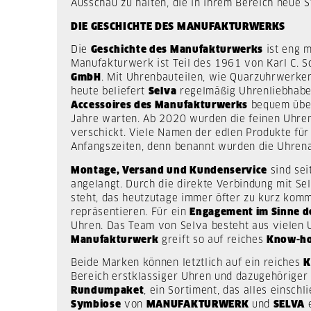
Ausschau zu halten, die in ihrem Bereich neue
DIE GESCHICHTE DES MANUFAKTURWERKS
Die
Geschichte des Manufakturwerks
ist eng 
Manufakturwerk ist Teil des 1961 von Karl C. S
GmbH
. Mit Uhrenbauteilen, wie Quarzuhrwerken,
heute beliefert
Selva
regelmäßig Uhrenliebhaber
Accessoires des Manufakturwerks
bequem über 
Jahre warten. Ab 2020 wurden die feinen Uhr
verschickt. Viele Namen der edlen Produkte fü
Anfangszeiten, denn benannt wurden die Uhrena
Montage, Versand und Kundenservice
sind sei
angelangt. Durch die direkte Verbindung mit Se
steht, das heutzutage immer öfter zu kurz kom
repräsentieren. Für ein
Engagement im Sinne d
Uhren. Das Team von Selva besteht aus vielen
Manufakturwerk
greift so auf reiches
Know-h
Beide Marken können letztlich auf ein reiches
K
Bereich erstklassiger Uhren und dazugehöriger
Rundumpaket
, ein Sortiment, das alles einsch
Symbiose
von
MANUFAKTURWERK
und
SELVA
e