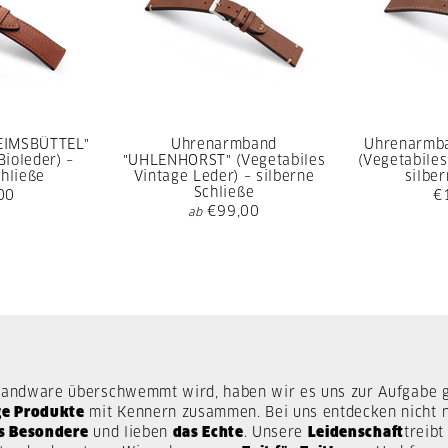
EIMSBÜTTEL"
Uhrenarmband
Uhrenarmb
 Bioleder) –
"UHLENHORST" (Vegetabiles
(Vegetabiles
hließe
Vintage Leder) – silberne
silber
Schließe
00
€
€99,00
ab
ießbandware überschwemmt wird, haben wir es uns zur Aufgabe
ge Produkte
mit Kennern zusammen. Bei uns entdecken nicht nu
s Besondere
und lieben
das Echte
. Unsere
Leidenschaft
treib