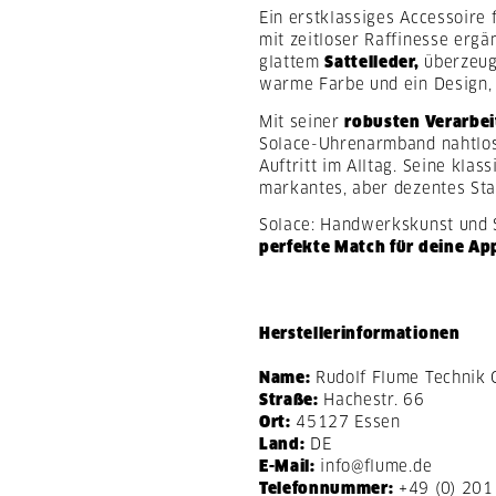
Ein erstklassiges Accessoire
mit zeitloser Raffinesse ergä
glattem
Sattelleder,
überzeugt
warme Farbe und ein Design,
Mit seiner
robusten Verarbe
Solace-Uhrenarmband nahtlos 
Auftritt im Alltag. Seine klas
markantes, aber dezentes St
Solace: Handwerkskunst und S
perfekte Match für deine Ap
Herstellerinformationen
Name:
Rudolf Flume Technik
Straße:
Hachestr. 66
Ort:
45127 Essen
Land:
DE
E-Mail:
info@flume.de
Telefonnummer:
+49 (0) 201