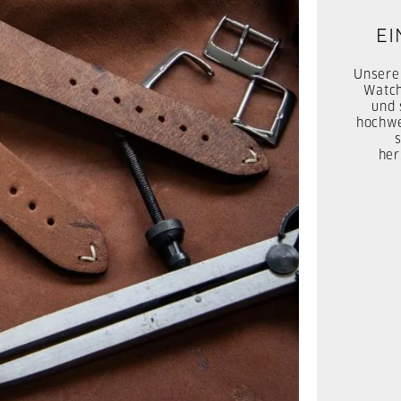
Jedes 
Man
Ve
Baumwo
Ve
Arm