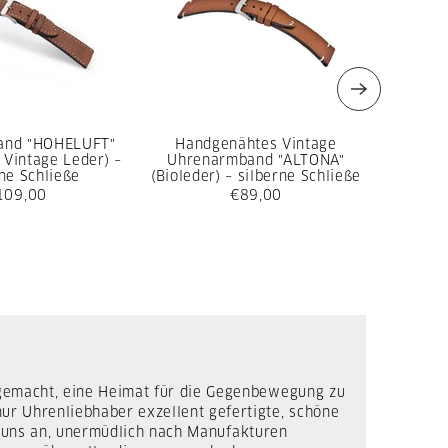
and "HOHELUFT"
Handgenähtes Vintage
Tu
 Vintage Leder) –
Uhrenarmband "ALTONA"
kompat
ne Schließe
(Bioleder) – silberne Schließe
22
(Vegeta
109,00
€89,00
s
 gemacht, eine Heimat für die Gegenbewegung zu
r Uhrenliebhaber exzellent gefertigte, schöne
t uns an, unermüdlich nach Manufakturen