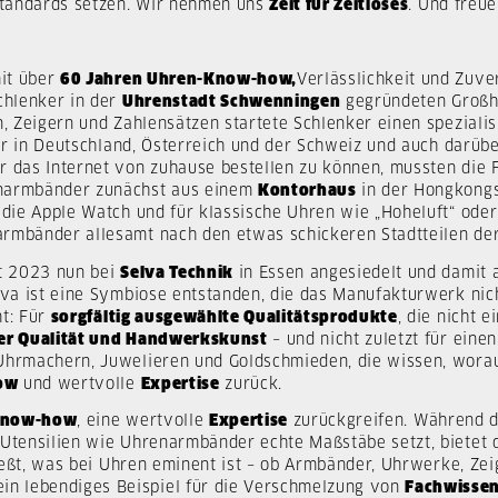
 Standards setzen. Wir nehmen uns
Zeit für Zeitloses
. Und freue
mit über
60 Jahren Uhren-Know-how,
Verlässlichkeit und Zuve
chlenker in der
Uhrenstadt Schwenningen
gegründeten Großh
 Zeigern und Zahlensätzen startete Schlenker einen spezialis
 in Deutschland, Österreich und der Schweiz und auch darübe
das Internet von zuhause bestellen zu können, mussten die F
enarmbänder zunächst aus einem
Kontorhaus
in der Hongkongs
r die Apple Watch und für klassische Uhren wie „Hoheluft“ od
rmbänder allesamt nach den etwas schickeren Stadtteilen der
t 2023 nun bei
Selva Technik
in Essen angesiedelt und damit 
lva ist eine Symbiose entstanden, die das Manufakturwerk nic
mt: Für
sorgfältig ausgewählte Qualitätsprodukte
, die nicht 
er Qualität und Handwerkskunst
– und nicht zuletzt für eine
 Uhrmachern, Juwelieren und Goldschmieden, die wissen, wora
ow
und wertvolle
Expertise
zurück.
now-how
, eine wertvolle
Expertise
zurückgreifen. Während 
 Utensilien wie Uhrenarmbänder echte Maßstäbe setzt, bietet
ließt, was bei Uhren eminent ist – ob Armbänder, Uhrwerke, Ze
in lebendiges Beispiel für die Verschmelzung von
Fachwisse