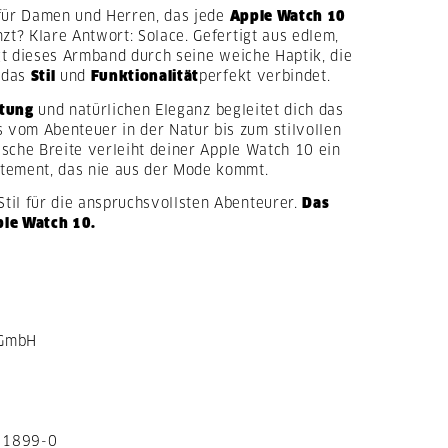
 für Damen und Herren, das jede
Apple Watch 10
nzt? Klare Antwort: Solace. Gefertigt aus edlem,
 dieses Armband durch seine weiche Haptik, die
 das
Stil
und
Funktionalität
perfekt verbindet.
itung
und natürlichen Eleganz begleitet dich das
vom Abenteuer in der Natur bis zum stilvollen
sische Breite verleiht deiner Apple Watch 10 ein
atement, das nie aus der Mode kommt.
til für die anspruchsvollsten Abenteurer.
Das
ple Watch 10.
 GmbH
 1899-0