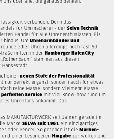
n uns über alle, die genauso denken.
rlässigkeit verbunden. Denn das
andels für Uhrmacherei – der
Selva Technik
ierten Handel für alle Uhrenenthusiasten. Bis
r hinaus.
Um
Uhrenarmbänder und
reunde edler Uhren allerdings noch fast 60
traße mitten in der
Hamburger HafenCity
er „Rothenbaum“ stammen aus diesen
 Hansestadt.
auf einer
neuen Stufe der Professionalität
ht nur perfekt ergänzt, sondern auch für etwas
einfach reine Masse, sondern vielmehr Klasse
n
perfekten Service
mit viel Know-how rund um
uf es Uhrenfans ankommt. Das
das MANUFAKTURWERK seit Jahren gerade im
 die Marke
SELVA seit 1961
ein einzigartiges
iger oder Pendel. So gesehen ist die
Marken-
n
und einer besonderen
Hingabe
zur weiten und