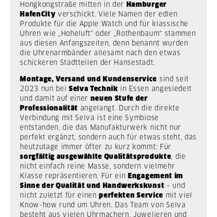
Hongkongstraße mitten in der
Hamburger
HafenCity
verschickt. Viele Namen der edlen
Produkte für die Apple Watch und für klassische
Uhren wie „Hoheluft“ oder „Rothenbaum“ stammen
aus diesen Anfangszeiten, denn benannt wurden
die Uhrenarmbänder allesamt nach den etwas
schickeren Stadtteilen der Hansestadt.
Montage, Versand und Kundenservice
sind seit
2023 nun bei
Selva Technik
in Essen angesiedelt
und damit auf einer
neuen Stufe der
Professionalität
angelangt. Durch die direkte
Verbindung mit Selva ist eine Symbiose
entstanden, die das Manufakturwerk nicht nur
perfekt ergänzt, sondern auch für etwas steht, das
heutzutage immer öfter zu kurz kommt: Für
sorgfältig ausgewählte Qualitätsprodukte
, die
nicht einfach reine Masse, sondern vielmehr
Klasse repräsentieren. Für ein
Engagement im
Sinne der Qualität und Handwerkskunst
– und
nicht zuletzt für einen
perfekten Service
mit viel
Know-how rund um Uhren. Das Team von Selva
besteht aus vielen Uhrmachern, Juwelieren und