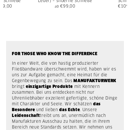
e Schließe
Leder) – silberne Schließe
Schli
09,00
€99,00
€109
ab
FOR THOSE WHO KNOW THE DIFFERENCE
In einer Welt, die von hastig produzierter
Fließbandware überschwemmt wird, haben wir es
uns zur Aufgabe gemacht, eine Heimat für die
Gegenbewegung zu sein. Das
MANUFAKTURWERK
bringt
einzigartige Produkte
mit Kennern
zusammen. Bei uns entdecken nicht nur
Uhrenliebhaber exzellent gefertigte, schöne Dinge
mit Charakter und Seele. Wir schätzen
das
Besondere
und lieben
das Echte
. Unsere
Leidenschaft
treibt uns an, unermüdlich nach
Manufakturen Ausschau zu halten, die in ihrem
Bereich neue Standards setzen. Wir nehmen uns