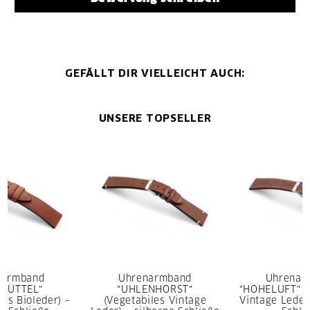
GEFÄLLT DIR VIELLEICHT AUCH:
UNSERE TOPSELLER
narmband
Uhrenarmband
Uhrenar
SBÜTTEL"
"UHLENHORST"
"HOHELUFT" (
rtes Bioleder) –
(Vegetabiles Vintage
Vintage Leder)