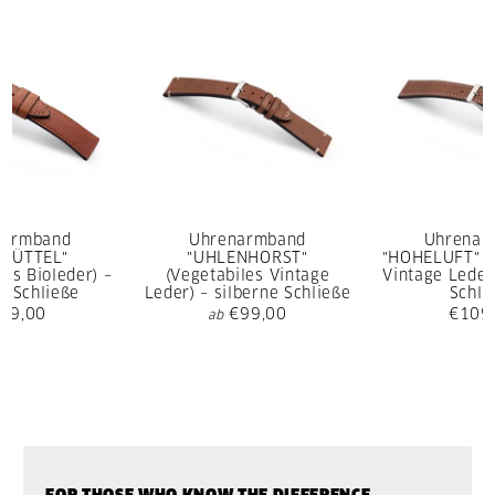
narmband
Uhrenarmband
Uhrenar
SBÜTTEL"
"UHLENHORST"
"HOHELUFT" (
rtes Bioleder) –
(Vegetabiles Vintage
Vintage Leder)
e Schließe
Leder) – silberne Schließe
Schli
09,00
€99,00
€109
ab
FOR THOSE WHO KNOW THE DIFFERENCE