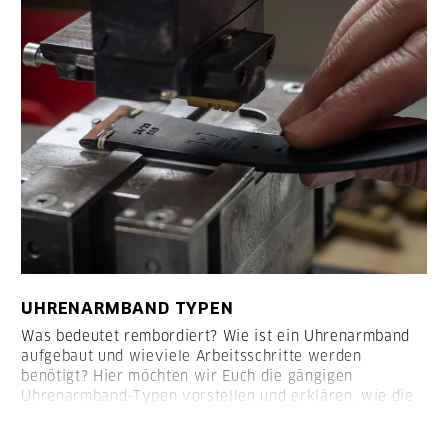
UHRENARMBAND TYPEN
Was bedeutet rembordiert? Wie ist ein Uhrenarmband
aufgebaut und wieviele Arbeitsschritte werden
benötigt? Hier möchten wir Euch die gängigen
Uhrenarmband-Typen vorstellen und erklären, wie die
Armbänder aufgebaut sind: