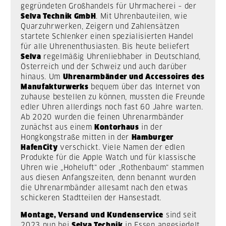
gegründeten Großhandels für Uhrmacherei – der
Selva Technik GmbH
. Mit Uhrenbauteilen, wie
Quarzuhrwerken, Zeigern und Zahlensätzen
startete Schlenker einen spezialisierten Handel
für alle Uhrenenthusiasten. Bis heute beliefert
Selva
regelmäßig Uhrenliebhaber in Deutschland,
Österreich und der Schweiz und auch darüber
hinaus.
Um
Uhrenarmbänder und Accessoires des
Manufakturwerks
bequem über das Internet von
zuhause bestellen zu können, mussten die Freunde
edler Uhren allerdings noch fast 60 Jahre warten.
Ab 2020 wurden die feinen Uhrenarmbänder
zunächst aus einem
Kontorhaus
in der
Hongkongstraße mitten in der
Hamburger
HafenCity
verschickt. Viele Namen der edlen
Produkte für die Apple Watch und für klassische
Uhren wie „Hoheluft“ oder „Rothenbaum“ stammen
aus diesen Anfangszeiten, denn benannt wurden
die Uhrenarmbänder allesamt nach den etwas
schickeren Stadtteilen der Hansestadt.
Montage, Versand und Kundenservice
sind seit
2023 nun bei
Selva Technik
in Essen angesiedelt