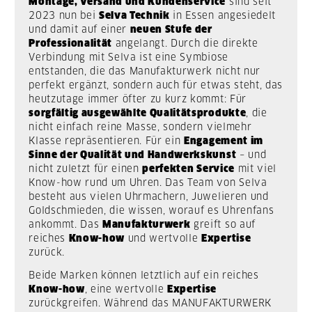
Montage, Versand und Kundenservice
sind seit
2023 nun bei
Selva Technik
in Essen angesiedelt
und damit auf einer
neuen Stufe der
Professionalität
angelangt. Durch die direkte
Verbindung mit Selva ist eine Symbiose
entstanden, die das Manufakturwerk nicht nur
perfekt ergänzt, sondern auch für etwas steht, das
heutzutage immer öfter zu kurz kommt: Für
sorgfältig ausgewählte Qualitätsprodukte
, die
nicht einfach reine Masse, sondern vielmehr
Klasse repräsentieren. Für ein
Engagement im
Sinne der Qualität und Handwerkskunst
– und
nicht zuletzt für einen
perfekten Service
mit viel
Know-how rund um Uhren. Das Team von Selva
besteht aus vielen Uhrmachern, Juwelieren und
Goldschmieden, die wissen, worauf es Uhrenfans
ankommt. Das
Manufakturwerk
greift so auf
reiches
Know-how
und wertvolle
Expertise
zurück.
Beide Marken können letztlich auf ein reiches
Know-how
, eine wertvolle
Expertise
zurückgreifen. Während das MANUFAKTURWERK