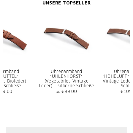
UNSERE TOPSELLER
narmband
Uhrenarmband
Uhrenar
SBÜTTEL"
"UHLENHORST"
"HOHELUFT" (
rtes Bioleder) –
(Vegetabiles Vintage
Vintage Leder)
e Schließe
Leder) – silberne Schließe
Schli
09,00
€99,00
€109
ab