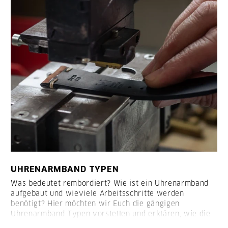
UHRENARMBAND TYPEN
Was bedeutet rembordiert? Wie ist ein Uhrenarmband
aufgebaut und wieviele Arbeitsschritte werden
benötigt? Hier möchten wir Euch die gängigen
Uhrenarmband-Typen vorstellen und erklären, wie die
Armbänder aufgebaut sind: