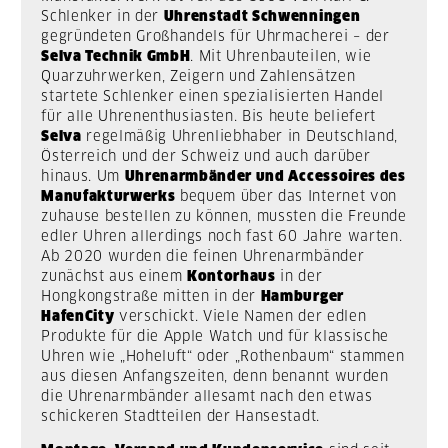
Schlenker in der
Uhrenstadt Schwenningen
gegründeten Großhandels für Uhrmacherei – der
Selva Technik GmbH
. Mit Uhrenbauteilen, wie
Quarzuhrwerken, Zeigern und Zahlensätzen
startete Schlenker einen spezialisierten Handel
für alle Uhrenenthusiasten. Bis heute beliefert
Selva
regelmäßig Uhrenliebhaber in Deutschland,
Österreich und der Schweiz und auch darüber
hinaus.
Um
Uhrenarmbänder und Accessoires des
Manufakturwerks
bequem über das Internet von
zuhause bestellen zu können, mussten die Freunde
edler Uhren allerdings noch fast 60 Jahre warten.
Ab 2020 wurden die feinen Uhrenarmbänder
zunächst aus einem
Kontorhaus
in der
Hongkongstraße mitten in der
Hamburger
HafenCity
verschickt. Viele Namen der edlen
Produkte für die Apple Watch und für klassische
Uhren wie „Hoheluft“ oder „Rothenbaum“ stammen
aus diesen Anfangszeiten, denn benannt wurden
die Uhrenarmbänder allesamt nach den etwas
schickeren Stadtteilen der Hansestadt.