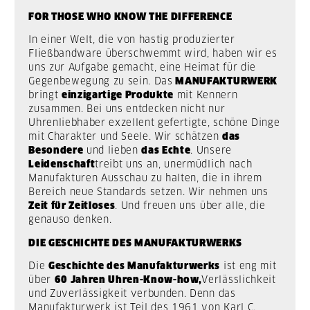
FOR THOSE WHO KNOW THE DIFFERENCE
In einer Welt, die von hastig produzierter
Fließbandware überschwemmt wird, haben wir es
uns zur Aufgabe gemacht, eine Heimat für die
Gegenbewegung zu sein. Das
MANUFAKTURWERK
bringt
einzigartige Produkte
mit Kennern
zusammen. Bei uns entdecken nicht nur
Uhrenliebhaber exzellent gefertigte, schöne Dinge
mit Charakter und Seele. Wir schätzen
das
Besondere
und lieben
das Echte
. Unsere
Leidenschaft
treibt uns an, unermüdlich nach
Manufakturen Ausschau zu halten, die in ihrem
Bereich neue Standards setzen. Wir nehmen uns
Zeit für Zeitloses
. Und freuen uns über alle, die
genauso denken.
DIE GESCHICHTE DES MANUFAKTURWERKS
Die
Geschichte des Manufakturwerks
ist eng mit
über
60 Jahren Uhren-Know-how,
Verlässlichkeit
und Zuverlässigkeit verbunden. Denn das
Manufakturwerk ist Teil des 1961 von Karl C.