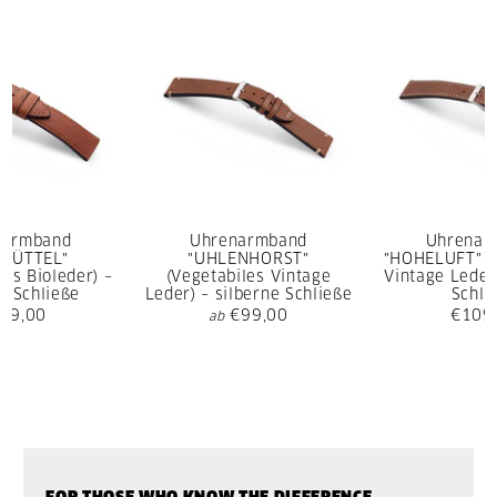
narmband
Uhrenarmband
Uhrenar
SBÜTTEL"
"UHLENHORST"
"HOHELUFT" (
rtes Bioleder) –
(Vegetabiles Vintage
Vintage Leder)
e Schließe
Leder) – silberne Schließe
Schli
09,00
€99,00
€109
ab
FOR THOSE WHO KNOW THE DIFFERENCE