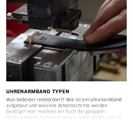
UHRENARMBAND TYPEN
Was bedeutet rembordiert? Wie ist ein Uhrenarmband
aufgebaut und wieviele Arbeitsschritte werden
benötigt? Hier möchten wir Euch die gängigen
Uhrenarmband-Typen vorstellen und erklären, wie die
Armbänder aufgebaut sind: