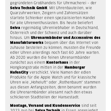
gegründeten Großhandels für Uhrmacherei – der
Selva Technik GmbH
. Mit Uhrenbauteilen, wie
Quarzuhrwerken, Zeigern und Zahlensätzen
startete Schlenker einen spezialisierten Handel
für alle Uhrenenthusiasten. Bis heute beliefert
Selva
regelmäßig Uhrenliebhaber in Deutschland,
Österreich und der Schweiz und auch darüber
hinaus.
Um
Uhrenarmbänder und Accessoires des
Manufakturwerks
bequem über das Internet von
zuhause bestellen zu können, mussten die Freunde
edler Uhren allerdings noch fast 60 Jahre warten.
Ab 2020 wurden die feinen Uhrenarmbänder
zunächst aus einem
Kontorhaus
in der
Hongkongstraße mitten in der
Hamburger
HafenCity
verschickt. Viele Namen der edlen
Produkte für die Apple Watch und für klassische
Uhren wie „Hoheluft“ oder „Rothenbaum“ stammen
aus diesen Anfangszeiten, denn benannt wurden
die Uhrenarmbänder allesamt nach den etwas
schickeren Stadtteilen der Hansestadt.
Montage, Versand und Kundenservice
sind seit
2023 nun bei
Selva Technik
in Essen angesiedelt