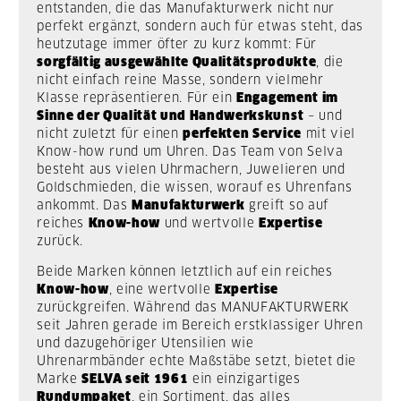
entstanden, die das Manufakturwerk nicht nur
perfekt ergänzt, sondern auch für etwas steht, das
heutzutage immer öfter zu kurz kommt: Für
sorgfältig ausgewählte Qualitätsprodukte
, die
nicht einfach reine Masse, sondern vielmehr
Klasse repräsentieren. Für ein
Engagement im
Sinne der Qualität und Handwerkskunst
– und
nicht zuletzt für einen
perfekten Service
mit viel
Know-how rund um Uhren. Das Team von Selva
besteht aus vielen Uhrmachern, Juwelieren und
Goldschmieden, die wissen, worauf es Uhrenfans
ankommt. Das
Manufakturwerk
greift so auf
reiches
Know-how
und wertvolle
Expertise
zurück.
Beide Marken können letztlich auf ein reiches
Know-how
, eine wertvolle
Expertise
zurückgreifen. Während das MANUFAKTURWERK
seit Jahren gerade im Bereich erstklassiger Uhren
und dazugehöriger Utensilien wie
Uhrenarmbänder echte Maßstäbe setzt, bietet die
Marke
SELVA seit 1961
ein einzigartiges
Rundumpaket
, ein Sortiment, das alles