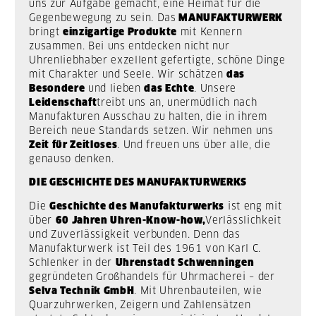
uns zur Aufgabe gemacht, eine Heimat für die
Gegenbewegung zu sein. Das
MANUFAKTURWERK
bringt
einzigartige Produkte
mit Kennern
zusammen. Bei uns entdecken nicht nur
Uhrenliebhaber exzellent gefertigte, schöne Dinge
mit Charakter und Seele. Wir schätzen
das
Besondere
und lieben
das Echte
. Unsere
Leidenschaft
treibt uns an, unermüdlich nach
Manufakturen Ausschau zu halten, die in ihrem
Bereich neue Standards setzen. Wir nehmen uns
Zeit für Zeitloses
. Und freuen uns über alle, die
genauso denken.
DIE GESCHICHTE DES MANUFAKTURWERKS
Die
Geschichte des Manufakturwerks
ist eng mit
über
60 Jahren Uhren-Know-how,
Verlässlichkeit
und Zuverlässigkeit verbunden. Denn das
Manufakturwerk ist Teil des 1961 von Karl C.
Schlenker in der
Uhrenstadt Schwenningen
gegründeten Großhandels für Uhrmacherei – der
Selva Technik GmbH
. Mit Uhrenbauteilen, wie
Quarzuhrwerken, Zeigern und Zahlensätzen