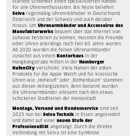
startete Schlenker einen spezialisierten Handel
für alle Uhrenenthusiasten. Bis heute beliefert
Selva
regelmäßig Uhrenliebhaber in Deutschland,
Österreich und der Schweiz und auch darüber
hinaus.
Um
Uhrenarmbänder und Accessoires des
Manufakturwerks
bequem über das Internet von
zuhause bestellen zu können, mussten die Freunde
edler Uhren allerdings noch fast 60 Jahre warten.
Ab 2020 wurden die feinen Uhrenarmbänder
zunächst aus einem
Kontorhaus
in der
Hongkongstraße mitten in der
Hamburger
HafenCity
verschickt. Viele Namen der edlen
Produkte für die Apple Watch und für klassische
Uhren wie „Hoheluft“ oder „Rothenbaum“ stammen
aus diesen Anfangszeiten, denn benannt wurden
die Uhrenarmbänder allesamt nach den etwas
schickeren Stadtteilen der Hansestadt.
Montage, Versand und Kundenservice
sind seit
2023 nun bei
Selva Technik
in Essen angesiedelt
und damit auf einer
neuen Stufe der
Professionalität
angelangt. Durch die direkte
Verbindung mit Selva ist eine Symbiose