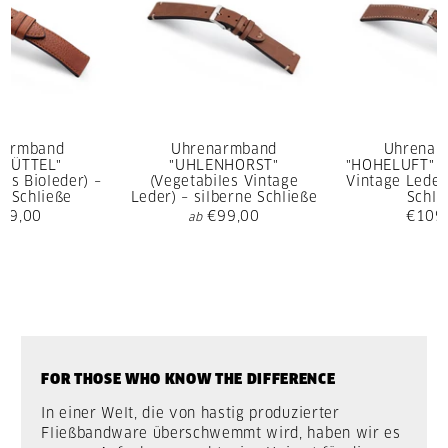
narmband
Uhrenarmband
Uhrenar
SBÜTTEL"
"UHLENHORST"
"HOHELUFT" (
rtes Bioleder) –
(Vegetabiles Vintage
Vintage Leder)
e Schließe
Leder) – silberne Schließe
Schli
09,00
€99,00
€109
ab
FOR THOSE WHO KNOW THE DIFFERENCE
In einer Welt, die von hastig produzierter
Fließbandware überschwemmt wird, haben wir es