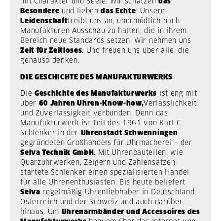
mit Charakter und Seele. Wir schätzen
das
Besondere
und lieben
das Echte
. Unsere
Leidenschaft
treibt uns an, unermüdlich nach
Manufakturen Ausschau zu halten, die in ihrem
Bereich neue Standards setzen. Wir nehmen uns
Zeit für Zeitloses
. Und freuen uns über alle, die
genauso denken.
DIE GESCHICHTE DES MANUFAKTURWERKS
Die
Geschichte des Manufakturwerks
ist eng mit
über
60 Jahren Uhren-Know-how,
Verlässlichkeit
und Zuverlässigkeit verbunden. Denn das
Manufakturwerk ist Teil des 1961 von Karl C.
Schlenker in der
Uhrenstadt Schwenningen
gegründeten Großhandels für Uhrmacherei – der
Selva Technik GmbH
. Mit Uhrenbauteilen, wie
Quarzuhrwerken, Zeigern und Zahlensätzen
startete Schlenker einen spezialisierten Handel
für alle Uhrenenthusiasten. Bis heute beliefert
Selva
regelmäßig Uhrenliebhaber in Deutschland,
Österreich und der Schweiz und auch darüber
hinaus.
Um
Uhrenarmbänder und Accessoires des