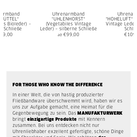
narmband
Uhrenarmband
Uhrenar
SBÜTTEL"
"UHLENHORST"
"HOHELUFT" (
rtes Bioleder) –
(Vegetabiles Vintage
Vintage Leder)
e Schließe
Leder) – silberne Schließe
Schli
09,00
€99,00
€109
ab
FOR THOSE WHO KNOW THE DIFFERENCE
In einer Welt, die von hastig produzierter
Fließbandware überschwemmt wird, haben wir es
uns zur Aufgabe gemacht, eine Heimat für die
Gegenbewegung zu sein. Das
MANUFAKTURWERK
bringt
einzigartige Produkte
mit Kennern
zusammen. Bei uns entdecken nicht nur
Uhrenliebhaber exzellent gefertigte, schöne Dinge