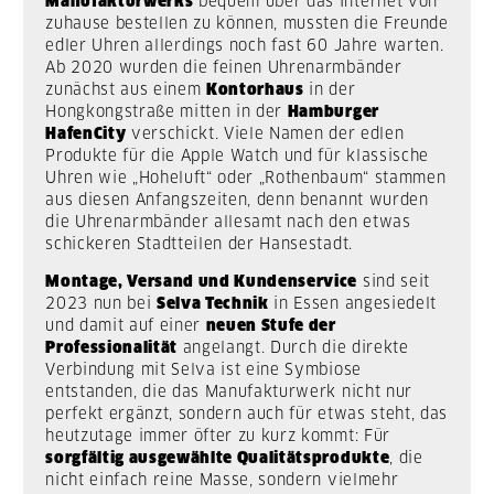
Manufakturwerks
bequem über das Internet von
zuhause bestellen zu können, mussten die Freunde
edler Uhren allerdings noch fast 60 Jahre warten.
Ab 2020 wurden die feinen Uhrenarmbänder
zunächst aus einem
Kontorhaus
in der
Hongkongstraße mitten in der
Hamburger
HafenCity
verschickt. Viele Namen der edlen
Produkte für die Apple Watch und für klassische
Uhren wie „Hoheluft“ oder „Rothenbaum“ stammen
aus diesen Anfangszeiten, denn benannt wurden
die Uhrenarmbänder allesamt nach den etwas
schickeren Stadtteilen der Hansestadt.
Montage, Versand und Kundenservice
sind seit
2023 nun bei
Selva Technik
in Essen angesiedelt
und damit auf einer
neuen Stufe der
Professionalität
angelangt. Durch die direkte
Verbindung mit Selva ist eine Symbiose
entstanden, die das Manufakturwerk nicht nur
perfekt ergänzt, sondern auch für etwas steht, das
heutzutage immer öfter zu kurz kommt: Für
sorgfältig ausgewählte Qualitätsprodukte
, die
nicht einfach reine Masse, sondern vielmehr