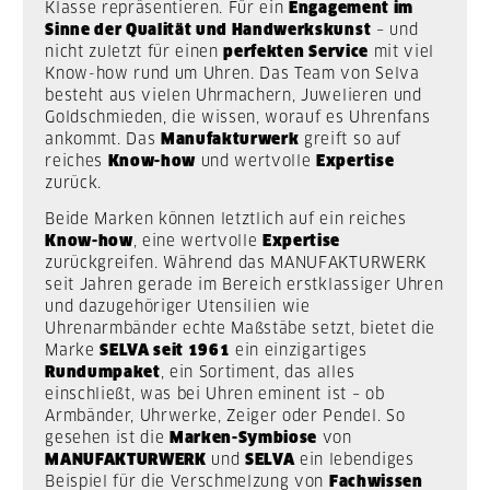
Klasse repräsentieren. Für ein
Engagement im
Sinne der Qualität und Handwerkskunst
– und
nicht zuletzt für einen
perfekten Service
mit viel
Know-how rund um Uhren. Das Team von Selva
besteht aus vielen Uhrmachern, Juwelieren und
Goldschmieden, die wissen, worauf es Uhrenfans
ankommt. Das
Manufakturwerk
greift so auf
reiches
Know-how
und wertvolle
Expertise
zurück.
Beide Marken können letztlich auf ein reiches
Know-how
, eine wertvolle
Expertise
zurückgreifen. Während das MANUFAKTURWERK
seit Jahren gerade im Bereich erstklassiger Uhren
und dazugehöriger Utensilien wie
Uhrenarmbänder echte Maßstäbe setzt, bietet die
Marke
SELVA seit 1961
ein einzigartiges
Rundumpaket
, ein Sortiment, das alles
einschließt, was bei Uhren eminent ist – ob
Armbänder, Uhrwerke, Zeiger oder Pendel. So
gesehen ist die
Marken-Symbiose
von
MANUFAKTURWERK
und
SELVA
ein lebendiges
Beispiel für die Verschmelzung von
Fachwissen