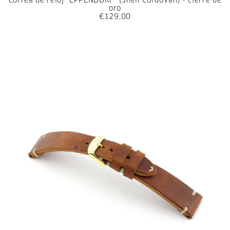
Correa de reloj "EPPENDORF" (Shell Cordovan) - cierre de
oro
€129,00