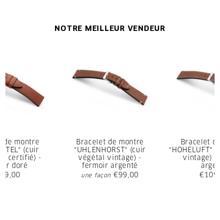
NOTRE MEILLEUR VENDEUR
t de montre
Bracelet de montre
Bracelet d
TTEL" (cuir
"UHLENHORST" (cuir
"HOHELUFT" (c
e certifié) -
végétal vintage) -
vintage) -
oir doré
fermoir argenté
arge
09,00
€99,00
€109
une façon